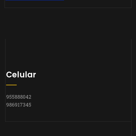
Celular
955888042
986917345