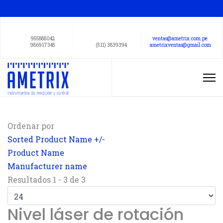
955888042
ventas@ametrix.com.pe
986917345
(511) 3839394
ametrixventas@gmail.com
Ordenar por
Sorted Product Name +/-
Product Name
Manufacturer name
Resultados 1 - 3 de 3
Nivel láser de rotación