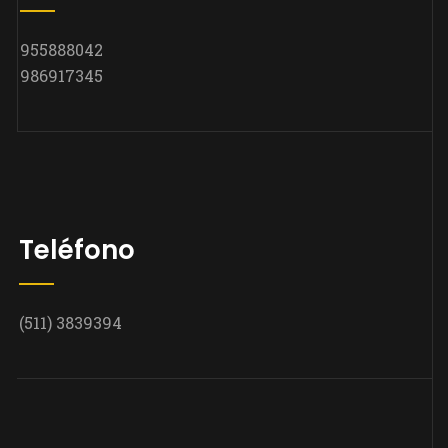
955888042
986917345
Teléfono
(511) 3839394