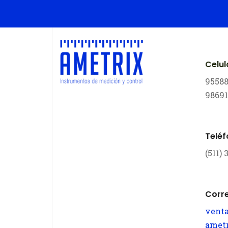
Celul
9558
9869
Telé
(511)
Corr
vent
amet