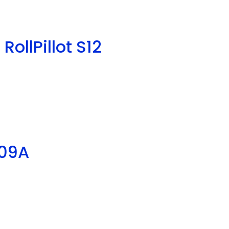
llPillot S12
009A